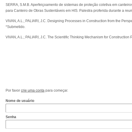
SERRA, S.M.B. Aperfeiçoamento de sistemas de proteção coletiva em cante
para Canteiro de Obras Sustentáveis em HIS. Palestra proferida durante a reu
VIVAN, A.L.; PALIARI, J.C. Designing Processes in Construction from the Pers
*Submetido.
VIVAN, A.L.; PALIARI, J.C. The Scientific Thinking Mechanism for Constructio
Por favor
crie uma conta
para começar.
Nome de usuário
Senha