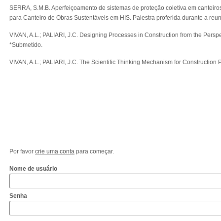
SERRA, S.M.B. Aperfeiçoamento de sistemas de proteção coletiva em cante
para Canteiro de Obras Sustentáveis em HIS. Palestra proferida durante a reu
VIVAN, A.L.; PALIARI, J.C. Designing Processes in Construction from the Pers
*Submetido.
VIVAN, A.L.; PALIARI, J.C. The Scientific Thinking Mechanism for Constructio
Por favor
crie uma conta
para começar.
Nome de usuário
Senha