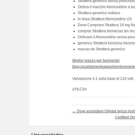
Strattera generico senza prescrizi
Ordina il marchio Atomoxetine a b
Strattera generico indiano
in linea Strattera Atomoxetine US
Dove Comprare Strattera 18 mg Ne
comprar Strattera farmacias sin rec
Ordinare il Atomoxetine senza pres
generico Strattera funciona mesmo
marcas de Strattera generico
Miglior prezzo per Ivermectin
blog.riscaldamentoapavimentoceramiche
Valutazione
4.1
sulla base di
210
voti.
yYILCSn
←
Dove acquistare Orlistat senza ricet
Certified On