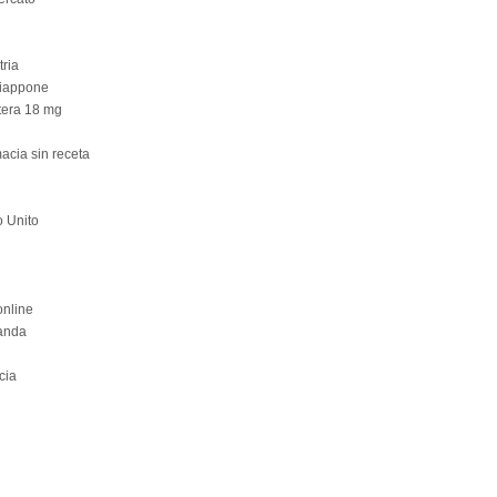
tria
Giappone
ttera 18 mg
acia sin receta
 Unito
online
landa
cia