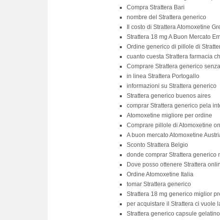
Compra Strattera Bari
nombre del Strattera generico
Il costo di Strattera Atomoxetine Gr
Strattera 18 mg A Buon Mercato E
Ordine generico di pillole di Stratt
cuanto cuesta Strattera farmacia ch
Comprare Strattera generico senza 
in linea Strattera Portogallo
informazioni su Strattera generico
Strattera generico buenos aires
comprar Strattera generico pela int
Atomoxetine migliore per ordine
Comprare pillole di Atomoxetine on
A buon mercato Atomoxetine Austri
Sconto Strattera Belgio
donde comprar Strattera generico 
Dove posso ottenere Strattera onli
Ordine Atomoxetine Italia
tomar Strattera generico
Strattera 18 mg generico miglior p
per acquistare il Strattera ci vuole 
Strattera generico capsule gelatino