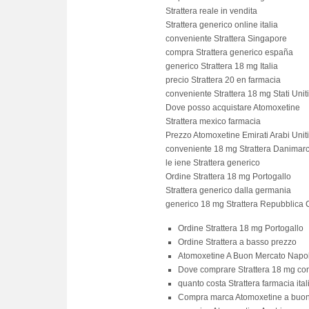
Strattera reale in vendita
Strattera generico online italia
conveniente Strattera Singapore
compra Strattera generico españa
generico Strattera 18 mg Italia
precio Strattera 20 en farmacia
conveniente Strattera 18 mg Stati Uniti
Dove posso acquistare Atomoxetine
Strattera mexico farmacia
Prezzo Atomoxetine Emirati Arabi Uniti
conveniente 18 mg Strattera Danimar
le iene Strattera generico
Ordine Strattera 18 mg Portogallo
Strattera generico dalla germania
generico 18 mg Strattera Repubblica
Ordine Strattera 18 mg Portogallo
Ordine Strattera a basso prezzo
Atomoxetine A Buon Mercato Napol
Dove comprare Strattera 18 mg co
quanto costa Strattera farmacia ita
Compra marca Atomoxetine a buon