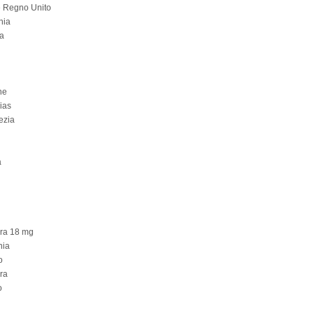
e Regno Unito
nia
a
ne
ias
ezia
a
era 18 mg
nia
o
era
o