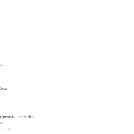
ca
 Ceca
i
n prescrizione medica
liana
 mercato