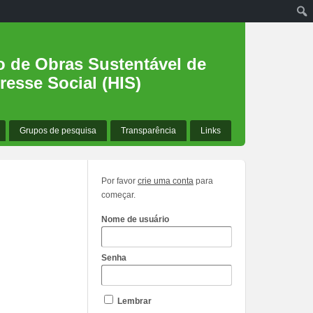
o de Obras Sustentável de
resse Social (HIS)
Grupos de pesquisa
Transparência
Links
Por favor
crie uma conta
para
começar.
Nome de usuário
Senha
Lembrar