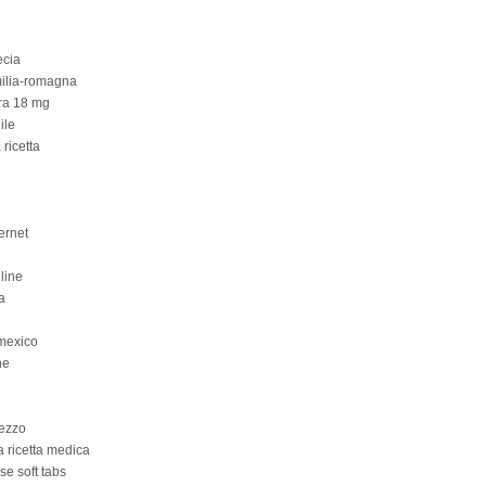
ecia
milia-romagna
era 18 mg
ile
ricetta
ernet
line
a
mexico
ne
rezzo
la ricetta medica
se soft tabs