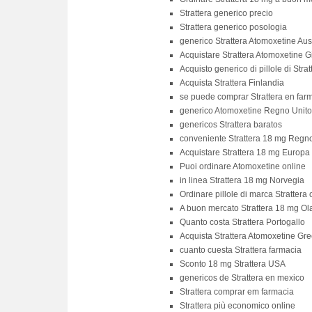
Strattera generico precio
Strattera generico posologia
generico Strattera Atomoxetine Aus
Acquistare Strattera Atomoxetine 
Acquisto generico di pillole di Stra
Acquista Strattera Finlandia
se puede comprar Strattera en farm
generico Atomoxetine Regno Unito
genericos Strattera baratos
conveniente Strattera 18 mg Regno
Acquistare Strattera 18 mg Europa
Puoi ordinare Atomoxetine online
in linea Strattera 18 mg Norvegia
Ordinare pillole di marca Strattera 
A buon mercato Strattera 18 mg O
Quanto costa Strattera Portogallo
Acquista Strattera Atomoxetine Gre
cuanto cuesta Strattera farmacia
Sconto 18 mg Strattera USA
genericos de Strattera en mexico
Strattera comprar em farmacia
Strattera più economico online