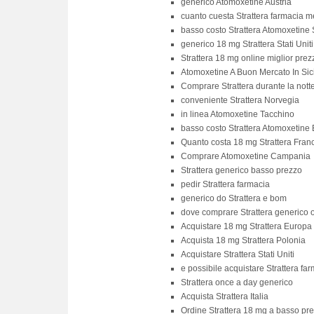
generico Atomoxetine Austria
cuanto cuesta Strattera farmacia m
basso costo Strattera Atomoxetine
generico 18 mg Strattera Stati Uniti
Strattera 18 mg online miglior prez
Atomoxetine A Buon Mercato In Sici
Comprare Strattera durante la nott
conveniente Strattera Norvegia
in linea Atomoxetine Tacchino
basso costo Strattera Atomoxetine 
Quanto costa 18 mg Strattera Fran
Comprare Atomoxetine Campania
Strattera generico basso prezzo
pedir Strattera farmacia
generico do Strattera e bom
dove comprare Strattera generico o
Acquistare 18 mg Strattera Europa
Acquista 18 mg Strattera Polonia
Acquistare Strattera Stati Uniti
e possibile acquistare Strattera fa
Strattera once a day generico
Acquista Strattera Italia
Ordine Strattera 18 mg a basso pr