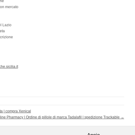
one
uon mercato
l Lazio
eta
crizione
.sicilia.it
ta | compra Xenical
line Pharmacy | Ordine di pillole di marca Tadalafil | spedizione Trackable
→