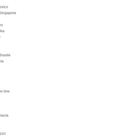
exico
 Singapore
zo
lia
e
Brasile
cia
n line
rmacia
ezzo