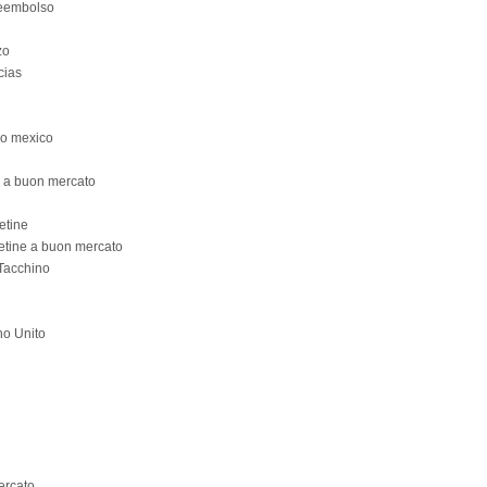
reembolso
zo
cias
co mexico
 a buon mercato
etine
etine a buon mercato
 Tacchino
no Unito
ercato