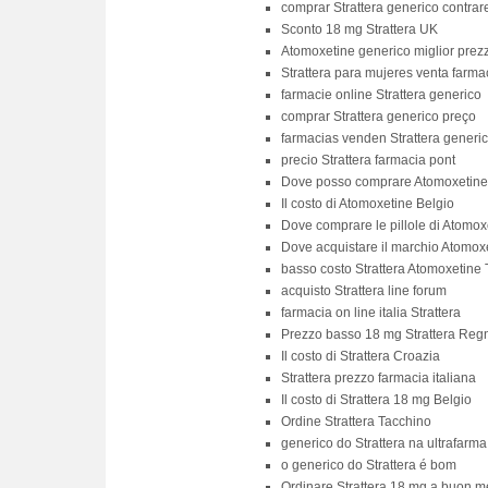
comprar Strattera generico contra
Sconto 18 mg Strattera UK
Atomoxetine generico miglior prez
Strattera para mujeres venta farma
farmacie online Strattera generico
comprar Strattera generico preço
farmacias venden Strattera generi
precio Strattera farmacia pont
Dove posso comprare Atomoxetine
Il costo di Atomoxetine Belgio
Dove comprare le pillole di Atomox
Dove acquistare il marchio Atomox
basso costo Strattera Atomoxetine
acquisto Strattera line forum
farmacia on line italia Strattera
Prezzo basso 18 mg Strattera Reg
Il costo di Strattera Croazia
Strattera prezzo farmacia italiana
Il costo di Strattera 18 mg Belgio
Ordine Strattera Tacchino
generico do Strattera na ultrafarma
o generico do Strattera é bom
Ordinare Strattera 18 mg a buon m