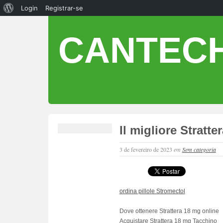
Login
Registrar-se
CANTECH
Il migliore Stratt
3 de fevereiro de 2023
em
Sem categoria
ordina pillole Stromectol
Dove ottenere Strattera 18 mg online
Acquistare Strattera 18 mg Tacchino