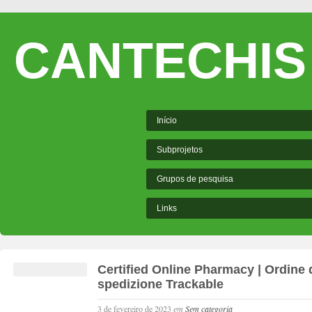
CANTECHIS
Início
Subprojetos
Grupos de pesquisa
Links
Certified Online Pharmacy | Ordine di
spedizione Trackable
3 de fevereiro de 2023
em
Sem categoria