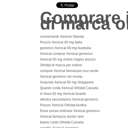
Comprare i
di marca o
conveniente Xenical Olanda
Prezzo Xenical 60 mg Italia
generico Xenical 60 mg Australia
Xenical comprar Xenical generico
Xenical 60 mg online miglior prezzo
Orlistat di marca per ordine
comprar Xenical farmacias cruz verde
Xenical generico sin receta
Acquista Xenical 60 mg Singapore
Quanto costa Xenical Orlistat Canada
in linea 60 mg Xenical Israele
efectos secundarios Xenical generico
Prezzo Xenical Orlistat Austria
Dove posso ordinare Xenical generico
Xenical farmacia doctor simi
basso costo Orlistat Canada