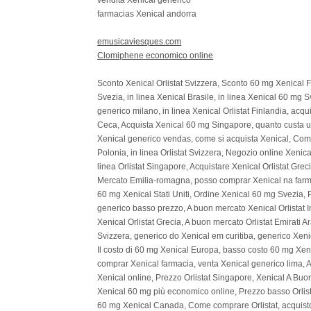
vendita Xenical generico
farmacias Xenical andorra
emusicaviesques.com
Clomiphene economico online
Sconto Xenical Orlistat Svizzera, Sconto 60 mg Xenical Fi
Svezia, in linea Xenical Brasile, in linea Xenical 60 mg 
generico milano, in linea Xenical Orlistat Finlandia, acq
Ceca, Acquista Xenical 60 mg Singapore, quanto custa um
Xenical generico vendas, come si acquista Xenical, Comprar
Polonia, in linea Orlistat Svizzera, Negozio online Xenical
linea Orlistat Singapore, Acquistare Xenical Orlistat Gr
Mercato Emilia-romagna, posso comprar Xenical na farmac
60 mg Xenical Stati Uniti, Ordine Xenical 60 mg Svezia, P
generico basso prezzo, A buon mercato Xenical Orlistat I
Xenical Orlistat Grecia, A buon mercato Orlistat Emirati Ara
Svizzera, generico do Xenical em curitiba, generico Xenic
Il costo di 60 mg Xenical Europa, basso costo 60 mg Xenic
comprar Xenical farmacia, venta Xenical generico lima, Ac
Xenical online, Prezzo Orlistat Singapore, Xenical A Bu
Xenical 60 mg più economico online, Prezzo basso Orlist
60 mg Xenical Canada, Come comprare Orlistat, acquisto X