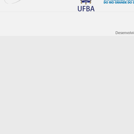
online-
personalized-
service-
portal-
to-
Desenvolvi
simplify-
the-
order-
pharmacists-
relationship/