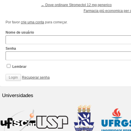
←
Dove ordinare Stromectol 12 mg generico
Farmacia più economica per c
Por favor
crie uma conta
para começar.
Nome de usuário
Senha
Lembrar
Recuperar senha
http://www.cantechis.ufscar.br/links/exceptional-
renewal-
Universidades
of-
chronic-
treatment-
by-
community-
pharmacists/
http://www.cantechis.ufscar.br/new-