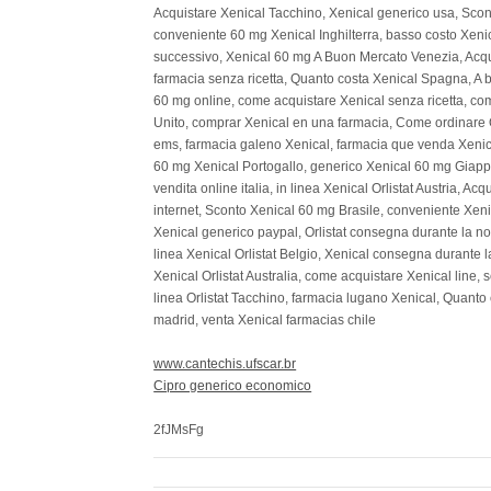
Acquistare Xenical Tacchino, Xenical generico usa, Scont
conveniente 60 mg Xenical Inghilterra, basso costo Xeni
successivo, Xenical 60 mg A Buon Mercato Venezia, Acqu
farmacia senza ricetta, Quanto costa Xenical Spagna, A
60 mg online, come acquistare Xenical senza ricetta, co
Unito, comprar Xenical en una farmacia, Come ordinare O
ems, farmacia galeno Xenical, farmacia que venda Xenical 
60 mg Xenical Portogallo, generico Xenical 60 mg Giap
vendita online italia, in linea Xenical Orlistat Austria, 
internet, Sconto Xenical 60 mg Brasile, conveniente Xen
Xenical generico paypal, Orlistat consegna durante la nott
linea Xenical Orlistat Belgio, Xenical consegna durante la
Xenical Orlistat Australia, come acquistare Xenical line,
linea Orlistat Tacchino, farmacia lugano Xenical, Quant
madrid, venta Xenical farmacias chile
www.cantechis.ufscar.br
Cipro generico economico
2fJMsFg