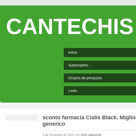
CANTECHIS
Início
Subprojetos
Grupos de pesquisa
Links
sconto farmacia Cialis Black. Miglio
generico
5 de fevereiro de 2023
em
Sem categoria