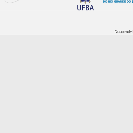
online-
personalized-
service-
portal-
to-
Desenvolvi
simplify-
the-
order-
pharmacists-
relationship/