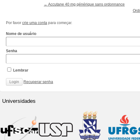
←
Accutane 40 mg générique sans ordonnance
Ordi
Por favor
crie uma conta
para começar.
Nome de usuário
Senha
Lembrar
Recuperar senha
http://www.cantechis.ufscar.br/links/exceptional-
renewal-
Universidades
of-
chronic-
treatment-
by-
community-
pharmacists/
http://www.cantechis.ufscar.br/new-