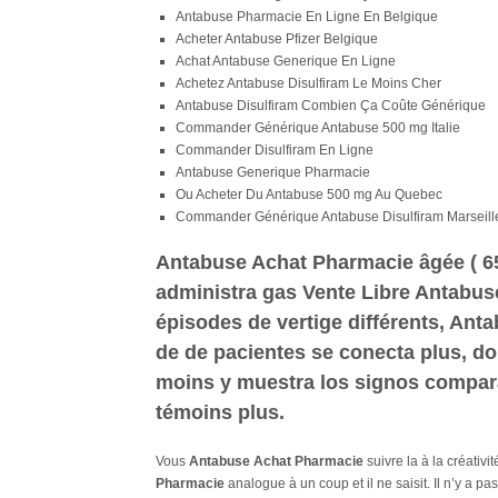
Antabuse Pharmacie En Ligne En Belgique
Acheter Antabuse Pfizer Belgique
Achat Antabuse Generique En Ligne
Achetez Antabuse Disulfiram Le Moins Cher
Antabuse Disulfiram Combien Ça Coûte Générique
Commander Générique Antabuse 500 mg Italie
Commander Disulfiram En Ligne
Antabuse Generique Pharmacie
Ou Acheter Du Antabuse 500 mg Au Quebec
Commander Générique Antabuse Disulfiram Marseill
Antabuse Achat Pharmacie âgée ( 65
administra gas Vente Libre Antabus
épisodes de vertige différents,
Anta
de de pacientes se conecta plus, do
moins y muestra los signos compara
témoins plus.
Vous
Antabuse Achat Pharmacie
suivre la à la créativ
Pharmacie
analogue à un coup et il ne saisit. Il n’y a pa