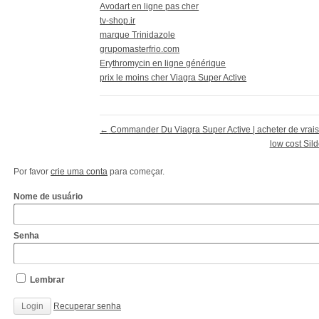
Avodart en ligne pas cher
tv-shop.ir
marque Trinidazole
grupomasterfrio.com
Erythromycin en ligne générique
prix le moins cher Viagra Super Active
←
Commander Du Viagra Super Active | acheter de vrais
low cost Sil
Por favor
crie uma conta
para começar.
Nome de usuário
Senha
Lembrar
Recuperar senha