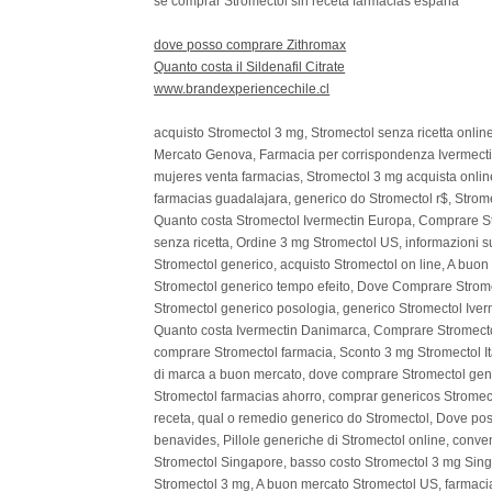
se comprar Stromectol sin receta farmacias españa
dove posso comprare Zithromax
Quanto costa il Sildenafil Citrate
www.brandexperiencechile.cl
acquisto Stromectol 3 mg, Stromectol senza ricetta onli
Mercato Genova, Farmacia per corrispondenza Ivermectin
mujeres venta farmacias, Stromectol 3 mg acquista onlin
farmacias guadalajara, generico do Stromectol r$, Strom
Quanto costa Stromectol Ivermectin Europa, Comprare Str
senza ricetta, Ordine 3 mg Stromectol US, informazioni s
Stromectol generico, acquisto Stromectol on line, A buon 
Stromectol generico tempo efeito, Dove Comprare Strome
Stromectol generico posologia, generico Stromectol Iver
Quanto costa Ivermectin Danimarca, Comprare Stromecto
comprare Stromectol farmacia, Sconto 3 mg Stromectol It
di marca a buon mercato, dove comprare Stromectol gene
Stromectol farmacias ahorro, comprar genericos Stromec
receta, qual o remedio generico do Stromectol, Dove pos
benavides, Pillole generiche di Stromectol online, conv
Stromectol Singapore, basso costo Stromectol 3 mg Sing
Stromectol 3 mg, A buon mercato Stromectol US, farmaci