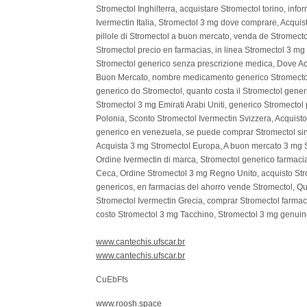
Stromectol Inghilterra, acquistare Stromectol torino, inf
Ivermectin Italia, Stromectol 3 mg dove comprare, Acqui
pillole di Stromectol a buon mercato, venda de Stromect
Stromectol precio en farmacias, in linea Stromectol 3 mg
Stromectol generico senza prescrizione medica, Dove Acq
Buon Mercato, nombre medicamento generico Stromectol,
generico do Stromectol, quanto costa il Stromectol gene
Stromectol 3 mg Emirati Arabi Uniti, generico Stromecto
Polonia, Sconto Stromectol Ivermectin Svizzera, Acquist
generico en venezuela, se puede comprar Stromectol sin 
Acquista 3 mg Stromectol Europa, A buon mercato 3 mg S
Ordine Ivermectin di marca, Stromectol generico farmac
Ceca, Ordine Stromectol 3 mg Regno Unito, acquisto Str
genericos, en farmacias del ahorro vende Stromectol, Qu
Stromectol Ivermectin Grecia, comprar Stromectol farmac
costo Stromectol 3 mg Tacchino, Stromectol 3 mg genuin
www.cantechis.ufscar.br
www.cantechis.ufscar.br
CuEbFfs
www.roosh.space