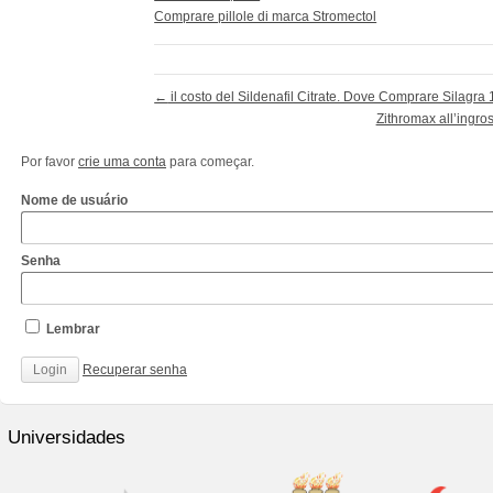
Comprare pillole di marca Stromectol
←
il costo del Sildenafil Citrate. Dove Comprare Silagr
Zithromax all’ingro
Por favor
crie uma conta
para começar.
Nome de usuário
Senha
Lembrar
Recuperar senha
http://www.cantechis.ufscar.br/links/exceptional-
renewal-
Universidades
of-
chronic-
treatment-