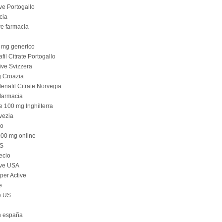
ve Portogallo
cia
ve farmacia
0 mg generico
fil Citrate Portogallo
ive Svizzera
g Croazia
enafil Citrate Norvegia
 farmacia
e 100 mg Inghilterra
vezia
co
100 mg online
US
ecio
ive USA
per Active
e
e US
n españa