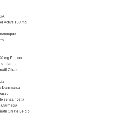
USA
per Active 100 mg
uadalajara
rra
100 mg Europa
 similares
afil Citrate
cia
mg Danimarca
 basso
le senza ricetta
a/farmacia
afil Citrate Belgio