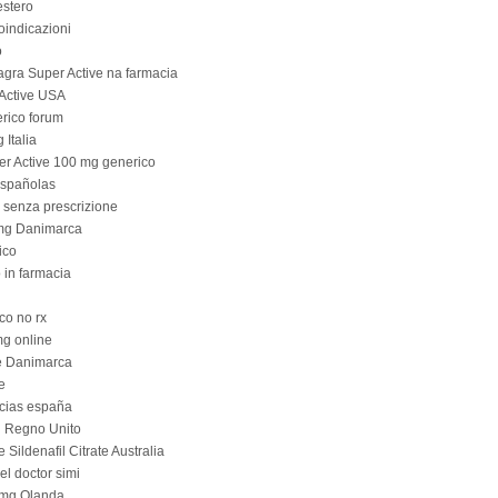
estero
oindicazioni
o
agra Super Active na farmacia
Active USA
rico forum
 Italia
er Active 100 mg generico
españolas
 senza prescrizione
 mg Danimarca
ico
 in farmacia
co no rx
mg online
e Danimarca
e
acias españa
g Regno Unito
Sildenafil Citrate Australia
el doctor simi
0 mg Olanda