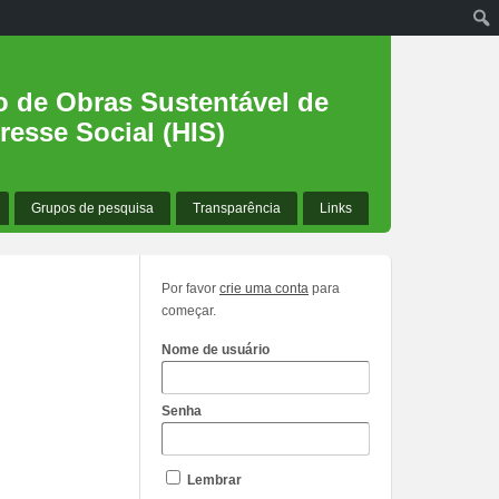
o de Obras Sustentável de
resse Social (HIS)
Grupos de pesquisa
Transparência
Links
Por favor
crie uma conta
para
começar.
Nome de usuário
Senha
Lembrar