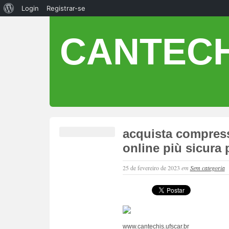
Login
Registrar-se
CANTECH
acquista compress
online più sicura p
25 de fevereiro de 2023
em
Sem categoria
www.cantechis.ufscar.br