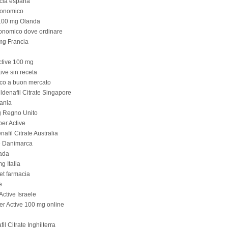
acia españa
economico
 100 mg Olanda
conomico dove ordinare
mg Francia
ctive 100 mg
ve sin receta
rico a buon mercato
ldenafil Citrate Singapore
ania
g Regno Unito
per Active
nafil Citrate Australia
e Danimarca
nada
g Italia
et farmacia
e
ctive Israele
r Active 100 mg online
l Citrate Inghilterra