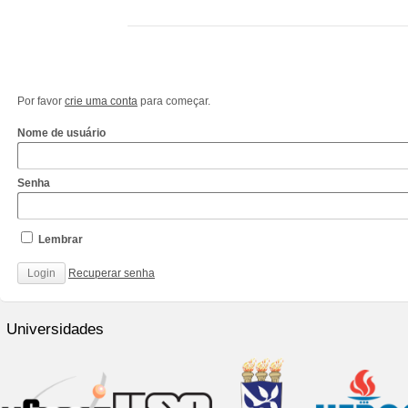
Por favor
crie uma conta
para começar.
Nome de usuário
Senha
Lembrar
Recuperar senha
http://www.cantechis.ufscar.br/links/exceptional-
renewal-
Universidades
of-
chronic-
treatment-
by-
community-