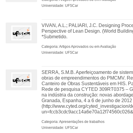
Universidade: UFSCar
VIVAN, A.L.; PALIARI, J.C. Designing Proce
Perspective of Lean Design. (World Buildi
*Submetido.
Categoria: Artigos Aprovados ou em Avaliação
Universidade: UFSCar
SERRA, S.M.B. Aperfeiçoamento de sistema
obras de empreendimentos do PMCMV. Re
Canteiro de Obras Sustentáveis em HIS. Pal
Rede de pesquisa CYTED 309RT0375 – Ges
na indústria da construção: novas aborda
Granada, Espanha, 4 a 6 de junho de 2012
(http://www.cyted.org/cyted_investigacion/
un=fccb3cdc9acc14a6e70a12f74560c026&l
Categoria: Apresentações de trabalhos
Universidade: UFSCar