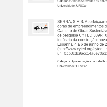
Categoria: Artigos Aprovados ou em A
Universidade: UFSCar
SERRA, S.M.B. Aperfeiçoamen
obras de empreendimentos 
Canteiro de Obras Sustentáve
de pesquisa CYTED 309RT037
indústria da construção: no
Espanha, 4 a 6 de junho de 
(http://www.cyted.org/cyted_
un=fccb3cdc9acc14a6e70a12
Categoria: Apresentações de trabalho
Universidade: UFSCar