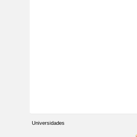
.ufscar.br/links/exceptional-
Universidades