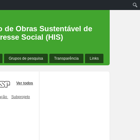
o de Obras Sustentável de
resse Social (HIS)
Grupos de pesquisa
Transparência
Links
Ver todos
cação
Subprojeto