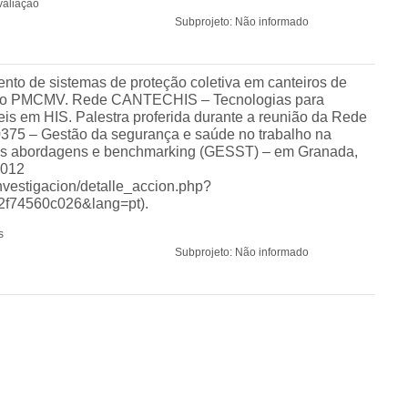
valiação
Subprojeto: Não informado
to de sistemas de proteção coletiva em canteiros de
do PMCMV. Rede CANTECHIS – Tecnologias para
is em HIS. Palestra proferida durante a reunião da Rede
5 – Gestão da segurança e saúde no trabalho na
vas abordagens e benchmarking (GESST) – em Granada,
2012
investigacion/detalle_accion.php?
f74560c026&lang=pt).
s
Subprojeto: Não informado